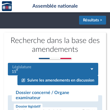
Accèder
Aller au contenu
Aller en bas de la page
Assemblée nationale
à la
page
d'accueil
Résultats >
Recherche dans la base des
amendements
Législature
e
15
Suivre les amendements en discussion
Dossier concerné / Organe
examinateur
Dossier législatif