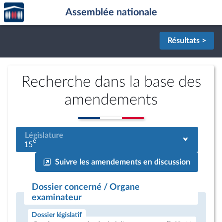
Accèder
Aller au contenu
Aller en bas de la page
Assemblée nationale
à la
page
d'accueil
Résultats >
Recherche dans la base des
amendements
Législature
e
15
Suivre les amendements en discussion
Dossier concerné / Organe
examinateur
Dossier législatif