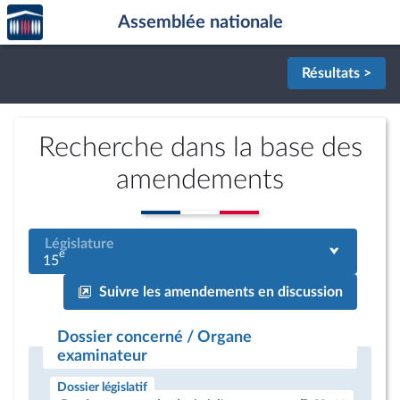
Accèder
Aller au contenu
Aller en bas de la page
Assemblée nationale
à la
page
d'accueil
Résultats >
Recherche dans la base des
amendements
Législature
e
15
Suivre les amendements en discussion
Dossier concerné / Organe
examinateur
Dossier législatif