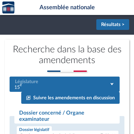
Accèder
Aller au contenu
Aller en bas de la page
Assemblée nationale
à la
page
d'accueil
Résultats >
Recherche dans la base des
amendements
Législature
e
15
Suivre les amendements en discussion
Dossier concerné / Organe
examinateur
Dossier législatif