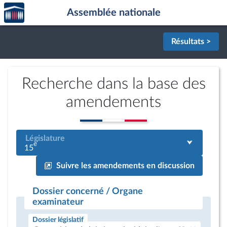
Accèder
Aller au contenu
Aller en bas de la page
Assemblée nationale
à la
page
d'accueil
Résultats >
Recherche dans la base des
amendements
Législature
e
15
Suivre les amendements en discussion
Dossier concerné / Organe
examinateur
Dossier législatif