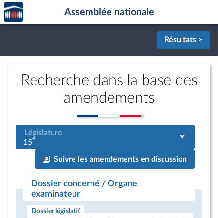
Accèder
Aller au contenu
Aller en bas de la page
Assemblée nationale
à la
page
d'accueil
Résultats >
Recherche dans la base des
amendements
Législature
e
15
Suivre les amendements en discussion
Dossier concerné / Organe
examinateur
Dossier législatif