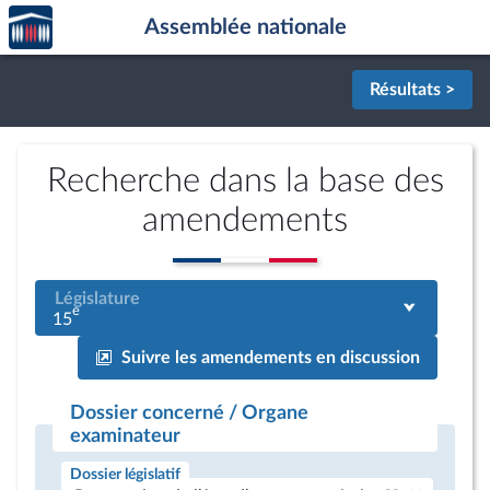
Accèder
Aller au contenu
Aller en bas de la page
Assemblée nationale
à la
page
d'accueil
Résultats >
Recherche dans la base des
amendements
Législature
e
15
Suivre les amendements en discussion
Dossier concerné / Organe
examinateur
Dossier législatif