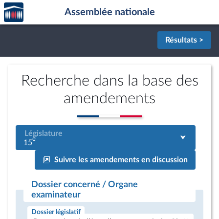
Accèder
Aller au contenu
Aller en bas de la page
Assemblée nationale
à la
page
d'accueil
Résultats >
Recherche dans la base des
amendements
Législature
e
15
Suivre les amendements en discussion
Dossier concerné / Organe
examinateur
Dossier législatif