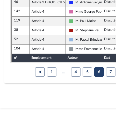
46
Discuté
Article 3 DUODECIES
M. Antoine Savignat
Les Républicains
142
Discuté
Article 4
Mme George Pau-Langevin
Socialistes et apparentés
119
Discuté
Article 4
M. Paul Molac
Libertés et Territoires
38
Discuté
Article 4
M. Stéphane Peu
Gauche démocrate et républi
52
Discuté
Article 4
M. Pascal Brindeau
UDI et Indépendants
104
Discuté
Article 4
Mme Emmanuelle Ménard
Non inscrit
n°
Emplacement
Auteur
État
1
...
4
5
6
7