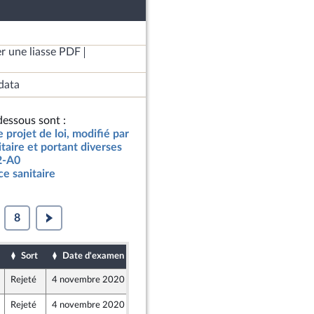
r une liasse PDF
data
essous sont :
e projet de loi, modifié par
itaire et portant diverses
02-A0
ce sanitaire
8
Sort
Date d'examen
Date de dépôt
Rejeté
4 novembre 2020
3 novembre 2020
Rejeté
4 novembre 2020
3 novembre 2020