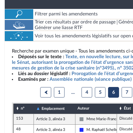
Filtrer parmi les amendements
Trier ces résultats par ordre de passage
Génére
Générer une liasse RTF
Voir tous les amendements législatifs sur open 
Recherche par examen unique - Tous les amendements ci-d
Déposés sur le texte :
Texte, en nouvelle lecture, sur l
le Sénat, autorisant la prorogation de l’état d’urgence san
mesures de gestion de la crise sanitaire (n°3495)., n° 35
Liés au dossier législatif :
Prorogation de l’état d’urgen
Examinés par :
Assemblée nationale (séance publique)
1
...
4
5
6
7
n°
Auteur
État
Emplacement
153
Discuté
Article 3, alinéa 3
Mme Marie-France Lorho
Non inscrit
48
Discuté
Article 3, alinéa 3
M. Raphaël Schellenberger
Les Républicains