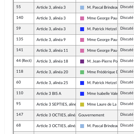
55
Discuté
Article 3, alinéa 3
M. Pascal Brindeau
UDI et Indépendants
140
Discuté
Article 3, alinéa 3
Mme George Pau-Langevin
Socialistes et apparentés
59
Discuté
Article 3, alinéa 3
M. Patrick Hetzel
Les Républicains
135
Discuté
Article 3, alinéa 9
Mme George Pau-Langevin
Socialistes et apparentés
141
Discuté
Article 3, alinéa 11
Mme George Pau-Langevin
Socialistes et apparentés
44 (Rect)
Discuté
Article 3, alinéa 18
M. Jean-Pierre Pont
La République en Marche
118
Discuté
Article 3, alinéa 20
Mme Frédérique Dumas
Libertés et Territoires
60
Discuté
Article 3, alinéa 25
M. Patrick Hetzel
Les Républicains
110
Discuté
Article 3 BIS A
Mme Isabelle Valentin
Les Républicains
95
Discuté
Article 3 SEPTIES, alinéa 2
Mme Laure de La Raudière
Agir ensemble
147
Discuté
Article 3 OCTIES, alinéa 2
Gouvernement
68
Discuté
Article 3 OCTIES, alinéa 8
M. Pascal Brindeau
UDI et Indépendants