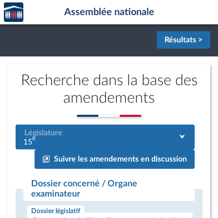
Accèder
Aller au contenu
Aller en bas de la page
Assemblée nationale
à la
page
d'accueil
Résultats >
Recherche dans la base des
amendements
Législature
e
15
Suivre les amendements en discussion
Dossier concerné / Organe
examinateur
Dossier législatif