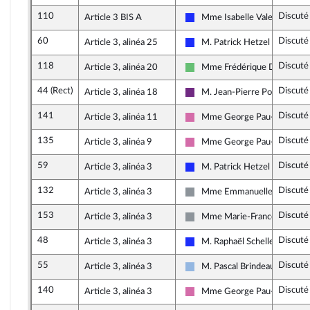
110
Discuté
Article 3 BIS A
Mme Isabelle Valentin
Les Républicains
60
Discuté
Article 3, alinéa 25
M. Patrick Hetzel
Les Républicains
118
Discuté
Article 3, alinéa 20
Mme Frédérique Dumas
Libertés et Territoires
44 (Rect)
Discuté
Article 3, alinéa 18
M. Jean-Pierre Pont
La République en Marche
141
Discuté
Article 3, alinéa 11
Mme George Pau-Langevin
Socialistes et apparentés
135
Discuté
Article 3, alinéa 9
Mme George Pau-Langevin
Socialistes et apparentés
59
Discuté
Article 3, alinéa 3
M. Patrick Hetzel
Les Républicains
132
Discuté
Article 3, alinéa 3
Mme Emmanuelle Ménard
Non inscrit
153
Discuté
Article 3, alinéa 3
Mme Marie-France Lorho
Non inscrit
48
Discuté
Article 3, alinéa 3
M. Raphaël Schellenberger
Les Républicains
55
Discuté
Article 3, alinéa 3
M. Pascal Brindeau
UDI et Indépendants
140
Discuté
Article 3, alinéa 3
Mme George Pau-Langevin
Socialistes et apparentés