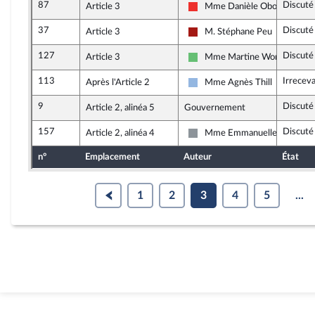
87
Discuté
Article 3
Mme Danièle Obono
La France insoumise
37
Discuté
Article 3
M. Stéphane Peu
Gauche démocrate et républi
127
Discuté
Article 3
Mme Martine Wonner
Libertés et Territoires
113
Irrecev
Après l'Article 2
Mme Agnès Thill
UDI et Indépendants
9
Discuté
Article 2, alinéa 5
Gouvernement
157
Discuté
Article 2, alinéa 4
Mme Emmanuelle Ménard
Non inscrit
n°
Emplacement
Auteur
État
1
2
3
4
5
...