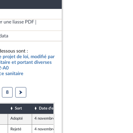
r une liasse PDF
data
essous sont :
e projet de loi, modifié par
itaire et portant diverses
02-A0
ce sanitaire
8
Sort
Date d'examen
Date de dépôt
Adopté
4 novembre 2020
3 novembre 2020
Rejeté
4 novembre 2020
3 novembre 2020