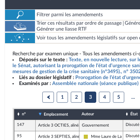
Filtrer parmi les amendements
Trier ces résultats par ordre de passage
Génére
Générer une liasse RTF
Voir tous les amendements législatifs sur open 
Recherche par examen unique - Tous les amendements ci-d
Déposés sur le texte :
Texte, en nouvelle lecture, sur l
le Sénat, autorisant la prorogation de l’état d’urgence san
mesures de gestion de la crise sanitaire (n°3495)., n° 35
Liés au dossier législatif :
Prorogation de l’état d’urgen
Examinés par :
Assemblée nationale (séance publique)
1
2
3
4
5
...
n°
Auteur
État
Emplacement
147
Discuté
Article 3 OCTIES, alinéa 2
Gouvernement
95
Discuté
Article 3 SEPTIES, alinéa 2
Mme Laure de La Raudière
Agir ensemble