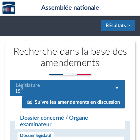
Accèder
Aller au contenu
Aller en bas de la page
Assemblée nationale
à la
page
d'accueil
Résultats >
Recherche dans la base des
amendements
Législature
e
15
Suivre les amendements en discussion
Dossier concerné / Organe
examinateur
Dossier législatif