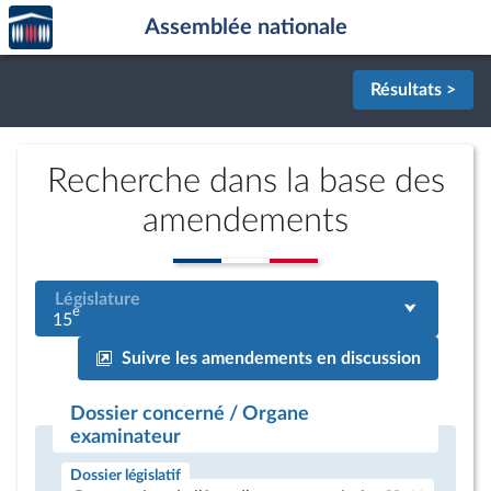
Accèder
Aller au contenu
Aller en bas de la page
Assemblée nationale
à la
page
d'accueil
Résultats >
Recherche dans la base des
amendements
Législature
e
15
Suivre les amendements en discussion
Dossier concerné / Organe
examinateur
Dossier législatif