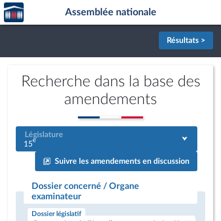
Accèder
Aller au contenu
Aller en bas de la page
Assemblée nationale
à la
page
d'accueil
Résultats >
Recherche dans la base des
amendements
Législature
e
15
Suivre les amendements en discussion
Dossier concerné / Organe
examinateur
Dossier législatif