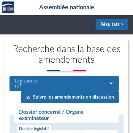
Accèder
Aller au contenu
Aller en bas de la page
Assemblée nationale
à la
page
d'accueil
Résultats >
Recherche dans la base des
amendements
Législature
e
15
Suivre les amendements en discussion
Dossier concerné / Organe
examinateur
Dossier législatif