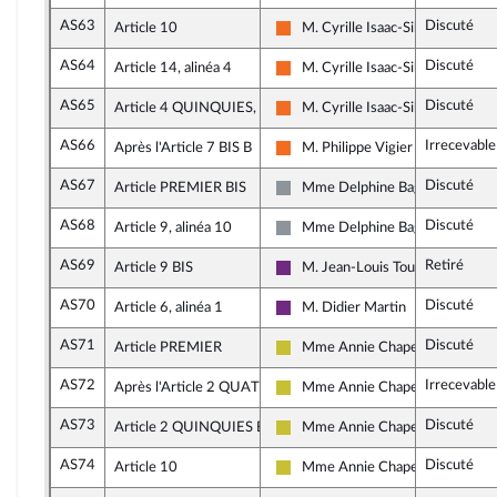
AS63
Discuté
Article 10
M. Cyrille Isaac-Sibille
Mouvement Démocrate (MoDem)
AS64
Discuté
Article 14, alinéa 4
M. Cyrille Isaac-Sibille
Mouvement Démocrate (MoDem)
AS65
Discuté
Article 4 QUINQUIES, alinéa 3
M. Cyrille Isaac-Sibille
Mouvement Démocrate (MoDem)
AS66
Irrecevable
Après l'Article 7 BIS B
M. Philippe Vigier
Mouvement Démocrate (MoDem)
AS67
Discuté
Article PREMIER BIS
Mme Delphine Bagarry
Non inscrit
AS68
Discuté
Article 9, alinéa 10
Mme Delphine Bagarry
Non inscrit
AS69
Retiré
Article 9 BIS
M. Jean-Louis Touraine
La République en Marche
AS70
Discuté
Article 6, alinéa 1
M. Didier Martin
La République en Marche
AS71
Discuté
Article PREMIER
Mme Annie Chapelier
Agir ensemble
AS72
Irrecevable
Après l'Article 2 QUATER
Mme Annie Chapelier
Agir ensemble
AS73
Discuté
Article 2 QUINQUIES B
Mme Annie Chapelier
Agir ensemble
AS74
Discuté
Article 10
Mme Annie Chapelier
Agir ensemble