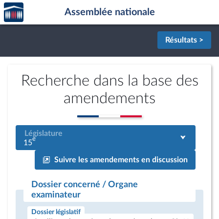
Accèder
Aller au contenu
Aller en bas de la page
Assemblée nationale
à la
page
d'accueil
Résultats >
Recherche dans la base des
amendements
Législature
e
15
Suivre les amendements en discussion
Dossier concerné / Organe
examinateur
Dossier législatif