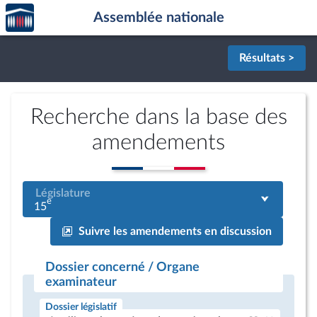
Accèder
Aller au contenu
Aller en bas de la page
Assemblée nationale
à la
page
d'accueil
Résultats >
Recherche dans la base des
amendements
Législature
e
15
Suivre les amendements en discussion
Dossier concerné / Organe
examinateur
Dossier législatif