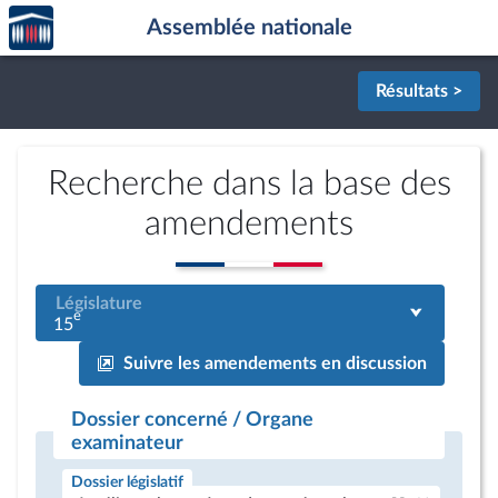
Accèder
Aller au contenu
Aller en bas de la page
Assemblée nationale
à la
page
d'accueil
Résultats >
Recherche dans la base des
amendements
Législature
e
15
Suivre les amendements en discussion
Dossier concerné / Organe
examinateur
Dossier législatif