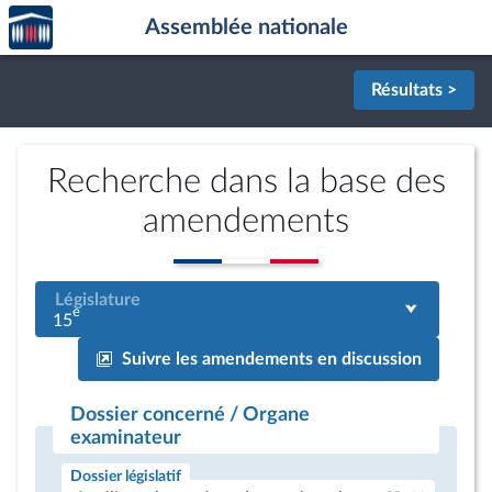
Accèder
Aller au contenu
Aller en bas de la page
Assemblée nationale
à la
page
d'accueil
Résultats >
Recherche dans la base des
amendements
Législature
e
15
Suivre les amendements en discussion
Dossier concerné / Organe
examinateur
Dossier législatif