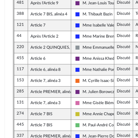
481
Discuté
A
Après l'Article 9
M. Jean-Louis Touraine
La République en Marche
388
Discuté
T
Article 7 BIS, alinéa 4
M. Thibault Bazin
Les Républicains
121
Discuté
A
Article 7
Mme Isabelle Valentin
Les Républicains
44
Discuté
R
Après l'Article 2
Mme Marine Brenier
Les Républicains
220
Discuté
N
Article 2 QUINQUIES, alinéa 5
Mme Emmanuelle Ménard
Non inscrit
455
Discuté
R
Article 6
Mme Anissa Khedher
La République en Marche
117
Discuté
R
Article 6, alinéa 8
Mme Nathalie Porte
Les Républicains
153
Discuté
T
Article 7, alinéa 3
M. Cyrille Isaac-Sibille
Mouvement Démocrate (MoDem) 
285
Discuté
A
Article PREMIER, alinéa 1
M. Julien Borowczyk
La République en Marche
131
Discuté
T
Article 7, alinéa 3
Mme Gisèle Biémouret
Socialistes et apparentés
274
Discuté
R
Article 7 BIS
Mme Annie Chapelier
Agir ensemble
445
Discuté
R
Article 7 BIS
M. Paul-André Colombani
Libertés et Territoires
337
Discuté
R
Article PREMIER, alinéa 1
M. Jean-Pierre Door