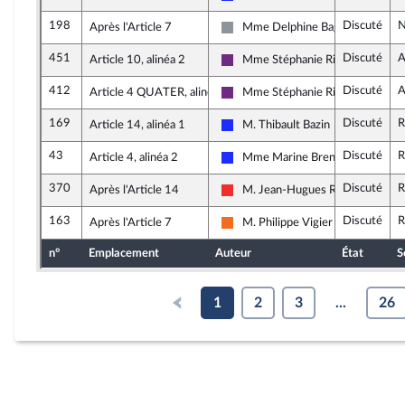
Les Républicains
198
Discuté
N
Après l'Article 7
Mme Delphine Bagarry
Non inscrit
451
Discuté
A
Article 10, alinéa 2
Mme Stéphanie Rist
La République en Marche
412
Discuté
A
Article 4 QUATER, alinéa 2
Mme Stéphanie Rist
La République en Marche
169
Discuté
R
Article 14, alinéa 1
M. Thibault Bazin
Les Républicains
43
Discuté
R
Article 4, alinéa 2
Mme Marine Brenier
Les Républicains
370
Discuté
R
Après l'Article 14
M. Jean-Hugues Ratenon
La France insoumise
163
Discuté
R
Après l'Article 7
M. Philippe Vigier
Mouvement Démocrate (MoDem) 
n°
Emplacement
Auteur
État
S
1
2
3
...
26