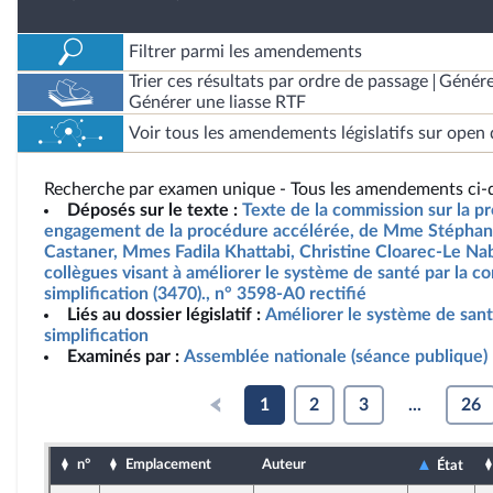
Filtrer parmi les amendements
Trier ces résultats par ordre de passage
Génére
Générer une liasse RTF
Voir tous les amendements législatifs sur open 
Recherche par examen unique - Tous les amendements ci-d
Déposés sur le texte :
Texte de la commission sur la pr
engagement de la procédure accélérée, de Mme Stéphani
Castaner, Mmes Fadila Khattabi, Christine Cloarec-Le Nab
collègues visant à améliorer le système de santé par la co
simplification (3470)., n° 3598-A0 rectifié
Liés au dossier législatif :
Améliorer le système de santé
simplification
Examinés par :
Assemblée nationale (séance publique)
1
2
3
...
26
n°
Emplacement
Auteur
État