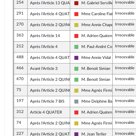
254
Irrecevable
Après l'Article 13 QUATER
M. Gabriel Serville
Gauche démocrate et républicain
291
Irrecevable
Après l'Article 4 QUATER
Mme Caroline Fiat
La France insoumise
270
Irrecevable
Après l'Article 2 QUINQUIES
Mme Annie Chapelier
Agir ensemble
363
Irrecevable
Après l'Article 14
M. Adrien Quatennens
La France insoumise
212
Irrecevable
Après l'Article 4
M. Paul-André Colombani
Libertés et Territoires
488
Irrecevable
Après l'Article 4 QUATER
Mme Annie Vidal
La République en Marche
466
Irrecevable
Avant l'Article 3
M. Benoit Simian
Libertés et Territoires
470
Irrecevable
Après l'Article 2 QUINQUIES
M. Benoit Simian
Libertés et Territoires
75
Irrecevable
Après l'Article 2 QUINQUIES
Mme Agnès Firmin Le Bodo
Agir ensemble
197
Irrecevable
Après l'Article 7 BIS
Mme Delphine Bagarry
Non inscrit
312
Irrecevable
Article 4 QUATER
M. Adrien Quatennens
La France insoumise
74
Irrecevable
Après l'Article 2 QUINQUIES
Mme Agnès Firmin Le Bodo
Agir ensemble
227
Irrecevable
Après l'Article 2 QUATER
M. Jean Terlier