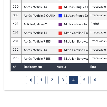
La République en Marche
330
Irrecevable
Après l'Article 14
M. Jean-Hugues Ratenon
La France insoumise
339
Irrecevable
Après l'Article 2 QUINQUIES
M. Jean-Pierre Door
Les Républicains
423
Retiré
Article 4, alinéa 2
M. Jean-Louis Touraine
La République en Marche
262
Irrecevable
Après l'Article 14
Mme Caroline Fiat
La France insoumise
281
Irrecevable
Après l'Article 7 BIS
M. Julien Borowczyk
La République en Marche
332
Irrecevable
Après l'Article 14
Mme Caroline Fiat
La France insoumise
290
Irrecevable
Après l'Article 7 BIS
M. Julien Borowczyk
La République en Marche
n°
Emplacement
Auteur
État
1
2
3
4
5
6
..