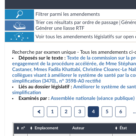
Filtrer parmi les amendements
Trier ces résultats par ordre de passage
Génére
Générer une liasse RTF
Voir tous les amendements législatifs sur open 
Recherche par examen unique - Tous les amendements ci-d
Déposés sur le texte :
Texte de la commission sur la pr
engagement de la procédure accélérée, de Mme Stéphani
Castaner, Mmes Fadila Khattabi, Christine Cloarec-Le Nab
collègues visant à améliorer le système de santé par la co
simplification (3470)., n° 3598-A0 rectifié
Liés au dossier législatif :
Améliorer le système de santé
simplification
Examinés par :
Assemblée nationale (séance publique)
1
2
3
4
5
6
..
n°
Emplacement
Auteur
État