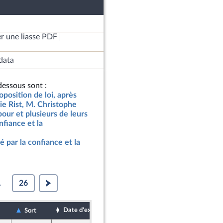
r une liasse PDF
data
essous sont :
oposition de loi, après
e Rist, M. Christophe
our et plusieurs de leurs
nfiance et la
 par la confiance et la
.
26
Date d'examen
Date de dépôt
Sort