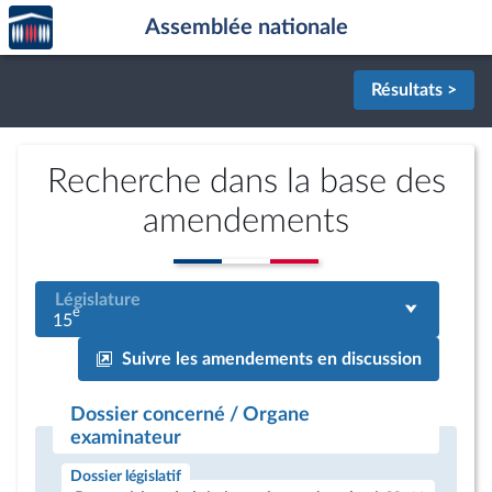
Accèder
Aller au contenu
Aller en bas de la page
Assemblée nationale
à la
page
d'accueil
Résultats >
Recherche dans la base des
amendements
Législature
e
15
Suivre les amendements en discussion
Dossier concerné / Organe
examinateur
Dossier législatif