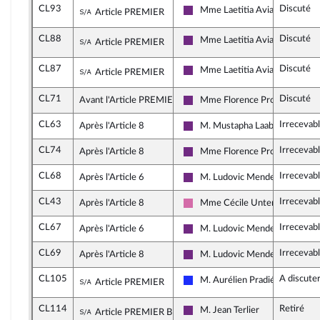
CL93
Discuté
Sous-amendement de l'amendement n°CL
Mme Laetitia Avia
Article PREMIER
La République en Marche
CL88
Discuté
Sous-amendement de l'amendement n°CL
Mme Laetitia Avia
Article PREMIER
La République en Marche
CL87
Discuté
Sous-amendement de l'amendement n°CL
Mme Laetitia Avia
Article PREMIER
La République en Marche
CL71
Discuté
Avant l'Article PREMIER
Mme Florence Provendier
La République en Marche
CL63
Irrecevab
Après l'Article 8
M. Mustapha Laabid
La République en Marche
CL74
Irrecevab
Après l'Article 8
Mme Florence Provendier
La République en Marche
CL68
Irrecevab
Après l'Article 6
M. Ludovic Mendes
La République en Marche
CL43
Irrecevab
Après l'Article 8
Mme Cécile Untermaier
Socialistes et apparentés
CL67
Irrecevab
Après l'Article 6
M. Ludovic Mendes
La République en Marche
CL69
Irrecevab
Après l'Article 8
M. Ludovic Mendes
La République en Marche
CL105
A discute
Sous-amendement de l'amendement n°CL
M. Aurélien Pradié
Article PREMIER
Les Républicains
CL114
Retiré
Sous-amendement de l'amendement n°CL
M. Jean Terlier
Article PREMIER BIS B
La République en Marche