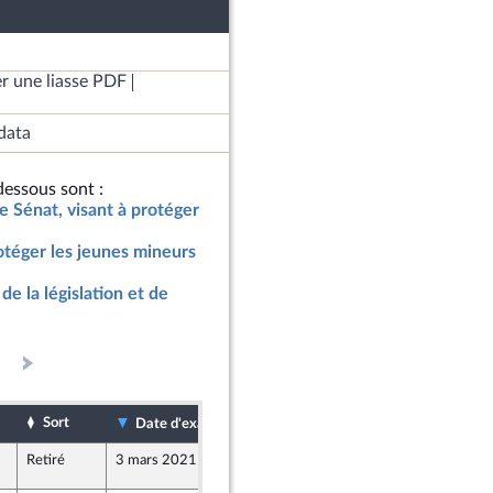
r une liasse PDF
data
essous sont :
le Sénat, visant à protéger
rotéger les jeunes mineurs
de la législation et de
Sort
Date de dépôt
Date d'examen
Retiré
3 mars 2021
2 mars 2021
76