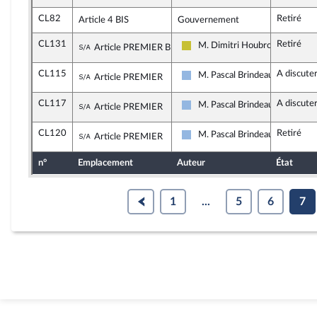
CL82
Retiré
Article 4 BIS
Gouvernement
CL131
Retiré
Sous-amendement de l'amendement n°CL
M. Dimitri Houbron
Article PREMIER BIS B
Agir ensemble
CL115
A discute
Sous-amendement de l'amendement n°CL
M. Pascal Brindeau
Article PREMIER
UDI et Indépendants
CL117
A discute
Sous-amendement de l'amendement n°CL
M. Pascal Brindeau
Article PREMIER
UDI et Indépendants
CL120
Retiré
Sous-amendement de l'amendement n°CL
M. Pascal Brindeau
Article PREMIER
UDI et Indépendants
n°
Emplacement
Auteur
État
1
...
5
6
7