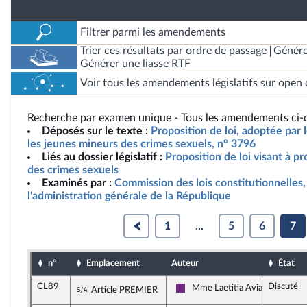
Filtrer parmi les amendements
Trier ces résultats par ordre de passage
Génére
Générer une liasse RTF
Voir tous les amendements législatifs sur open 
Recherche par examen unique - Tous les amendements ci-d
Déposés sur le texte :
Proposition de loi, adoptée par 
les jeunes mineurs des crimes sexuels, n° 3796
Liés au dossier législatif :
Proposition de loi visant à p
des crimes sexuels
Examinés par :
Commission des lois constitutionnelles, 
l'administration générale de la République
1
...
5
6
7
n°
Emplacement
Auteur
État
CL89
Discuté
Sous-amendement de l'amendement n°CL
Mme Laetitia Avia
Article PREMIER
La République en Marche