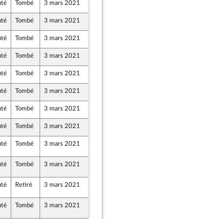
uté
Tombé
3 mars 2021
26 février 2021
uté
Tombé
3 mars 2021
23 février 2021
ine
uté
Tombé
3 mars 2021
26 février 2021
uté
Tombé
3 mars 2021
23 février 2021
ine
uté
Tombé
3 mars 2021
24 février 2021
o
uté
Tombé
3 mars 2021
27 février 2021
uté
Tombé
3 mars 2021
26 février 2021
uté
Tombé
3 mars 2021
21 février 2021
rd
uté
Tombé
3 mars 2021
2 mars 2021
°CL76
uté
Tombé
3 mars 2021
2 mars 2021
°CL76
uté
Retiré
3 mars 2021
2 mars 2021
°CL76
uté
Tombé
3 mars 2021
2 mars 2021
°CL76