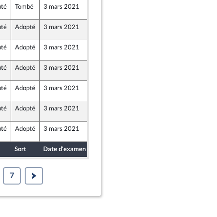
uté
Tombé
3 mars 2021
3 mars 2021
°CL76
rd
uté
Adopté
3 mars 2021
2 mars 2021
°CL76
uté
Adopté
3 mars 2021
2 mars 2021
°CL76
uté
Adopté
3 mars 2021
3 mars 2021
°CL76
uté
Adopté
3 mars 2021
2 mars 2021
°CL76
uté
Adopté
3 mars 2021
2 mars 2021
°CL76
oDem) et Démocrates apparentés
uté
Adopté
3 mars 2021
2 mars 2021
°CL76
Sort
Date d'examen
Date de dépôt
7