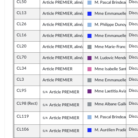
CL50
Disc
Article PREMIER, alinéa 2
M. Pascal Brindeau
UDI et Indépendants
CL13
Disc
Article PREMIER, alinéa 2
Mme Emmanuelle Antho
Les Républicains
CL26
Disc
Article PREMIER, alinéa 2
M. Philippe Dunoyer
UDI et Indépendants
CL16
Disc
Article PREMIER, alinéa 2
Mme Emmanuelle Antho
Les Républicains
CL20
Disc
Article PREMIER, alinéa 2
Mme Marie-France Lorh
Non inscrit
CL70
Disc
Article PREMIER, alinéa 2
M. Ludovic Mendes
La République en Marche
CL34
Disc
Article PREMIER
Mme Isabelle Santiago
Socialistes et apparentés
CL3
Disc
Article PREMIER
Mme Emmanuelle Ména
Non inscrit
CL95
Disc
Sous-amendement de l'amendement n
Mme Laetitia Avia
Article PREMIER
La République en Marche
CL98 (Rect)
Disc
Sous-amendement de l'amendement n
Mme Albane Gaillot
Article PREMIER
Non inscrit
CL119
Disc
Sous-amendement de l'amendement n
M. Pascal Brindeau
Article PREMIER
UDI et Indépendants
CL106
Disc
Sous-amendement de l'amendement n
M. Aurélien Pradié
Article PREMIER
Les Républicains