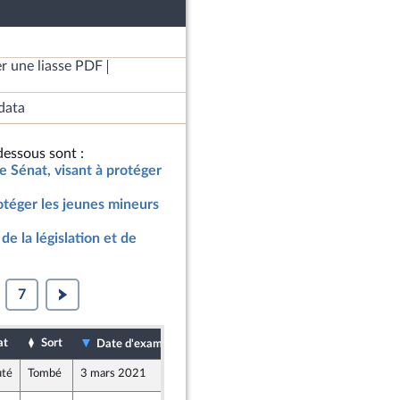
r une liasse PDF
data
essous sont :
le Sénat, visant à protéger
rotéger les jeunes mineurs
de la législation et de
7
at
Sort
Date de dépôt
Date d'examen
uté
Tombé
3 mars 2021
27 février 2021
licaine