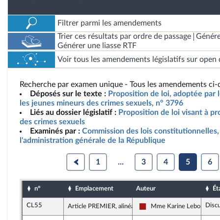
Filtrer parmi les amendements
Trier ces résultats par ordre de passage
Génére
Générer une liasse RTF
Voir tous les amendements législatifs sur open 
Recherche par examen unique - Tous les amendements ci-d
Déposés sur le texte :
Proposition de loi, adoptée par 
les jeunes mineurs des crimes sexuels, n° 3796
Liés au dossier législatif :
Proposition de loi visant à p
des crimes sexuels
Examinés par :
Commission des lois constitutionnelles, 
l'administration générale de la République
1
...
3
4
5
6
n°
Emplacement
Auteur
Ét
CL55
Disc
Article PREMIER, alinéa 3
Mme Karine Lebon
Gauche démocrate et répub