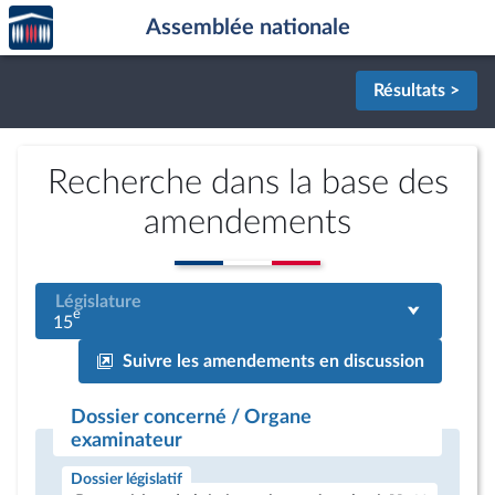
Accèder
Aller au contenu
Aller en bas de la page
Assemblée nationale
à la
page
d'accueil
Résultats >
Recherche dans la base des
amendements
Législature
e
15
Suivre les amendements en discussion
Dossier concerné / Organe
examinateur
Dossier législatif