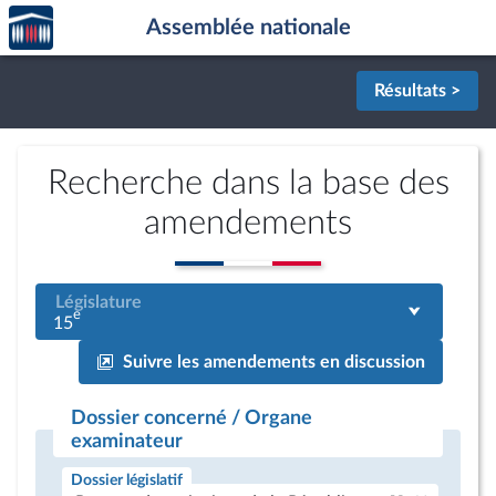
Accèder
Aller au contenu
Aller en bas de la page
Assemblée nationale
à la
page
d'accueil
Résultats >
Recherche dans la base des
amendements
Législature
e
15
Suivre les amendements en discussion
Dossier concerné / Organe
examinateur
Dossier législatif