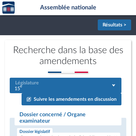
Accèder
Aller au contenu
Aller en bas de la page
Assemblée nationale
à la
page
d'accueil
Résultats >
Recherche dans la base des
amendements
Législature
e
15
Suivre les amendements en discussion
Dossier concerné / Organe
examinateur
Dossier législatif