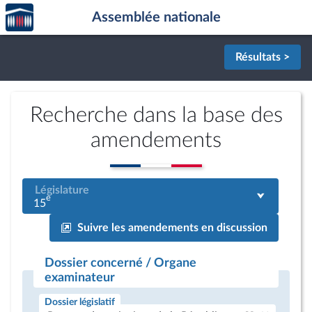
Accèder
Aller au contenu
Aller en bas de la page
Assemblée nationale
à la
page
d'accueil
Résultats >
Recherche dans la base des
amendements
Législature
e
15
Suivre les amendements en discussion
Dossier concerné / Organe
examinateur
Dossier législatif