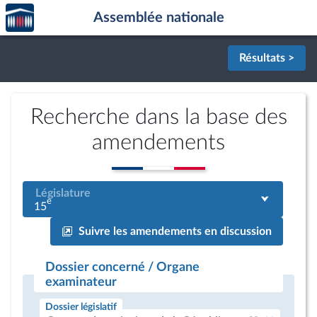
Accèder
Aller au contenu
Aller en bas de la page
Assemblée nationale
à la
page
d'accueil
Résultats >
Recherche dans la base des
amendements
Législature
e
15
Suivre les amendements en discussion
Dossier concerné / Organe
examinateur
Dossier législatif