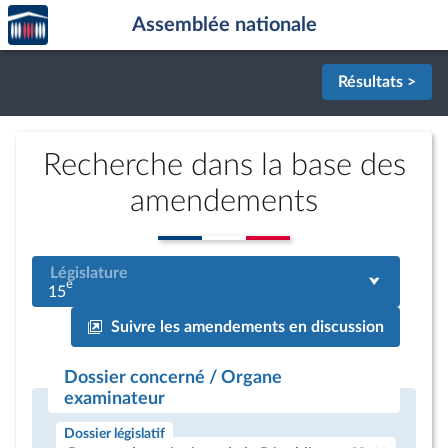
Accèder
Aller au contenu
Aller en bas de la page
Assemblée nationale
à la
page
d'accueil
Résultats >
Recherche dans la base des
amendements
Législature
e
15
Suivre les amendements en discussion
Dossier concerné / Organe
examinateur
Dossier législatif