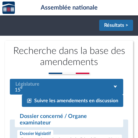
Accèder
Aller au contenu
Aller en bas de la page
Assemblée nationale
à la
page
d'accueil
Résultats >
Recherche dans la base des
amendements
Législature
e
15
Suivre les amendements en discussion
Dossier concerné / Organe
examinateur
Dossier législatif