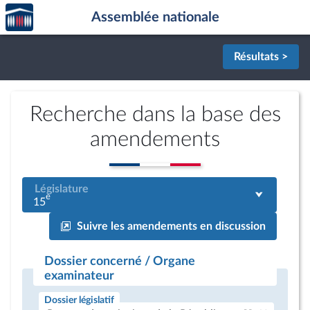
Accèder
Aller au contenu
Aller en bas de la page
Assemblée nationale
à la
page
d'accueil
Résultats >
Recherche dans la base des
amendements
Législature
e
15
Suivre les amendements en discussion
Dossier concerné / Organe
examinateur
Dossier législatif