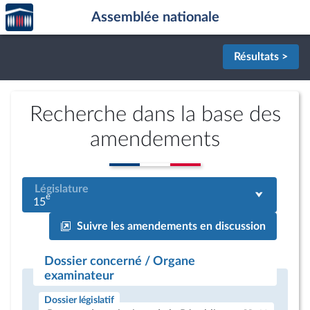
Accèder
Aller au contenu
Aller en bas de la page
Assemblée nationale
à la
page
d'accueil
Résultats >
Recherche dans la base des
amendements
Législature
e
15
Suivre les amendements en discussion
Dossier concerné / Organe
examinateur
Dossier législatif