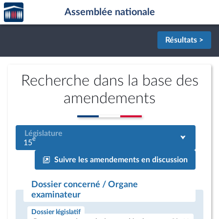
Accèder
Aller au contenu
Aller en bas de la page
Assemblée nationale
à la
page
d'accueil
Résultats >
Recherche dans la base des
amendements
Législature
e
15
Suivre les amendements en discussion
Dossier concerné / Organe
examinateur
Dossier législatif