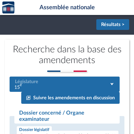
Accèder
Aller au contenu
Aller en bas de la page
Assemblée nationale
à la
page
d'accueil
Résultats >
Recherche dans la base des
amendements
Législature
e
15
Suivre les amendements en discussion
Dossier concerné / Organe
examinateur
Dossier législatif