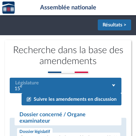
Accèder
Aller au contenu
Aller en bas de la page
Assemblée nationale
à la
page
d'accueil
Résultats >
Recherche dans la base des
amendements
Législature
e
15
Suivre les amendements en discussion
Dossier concerné / Organe
examinateur
Dossier législatif