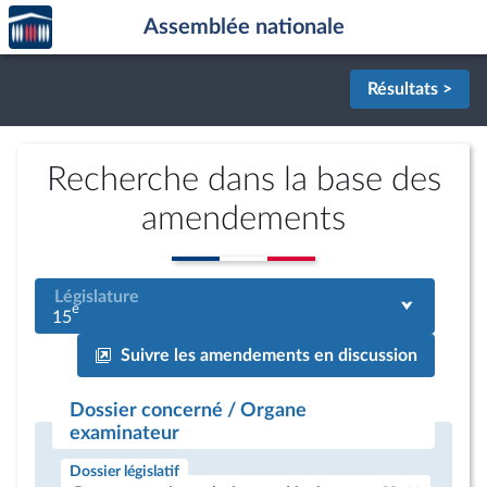
Accèder
Aller au contenu
Aller en bas de la page
Assemblée nationale
à la
page
d'accueil
Résultats >
Recherche dans la base des
amendements
Législature
e
15
Suivre les amendements en discussion
Dossier concerné / Organe
examinateur
Dossier législatif