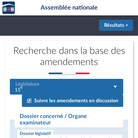
Accèder
Aller au contenu
Aller en bas de la page
Assemblée nationale
à la
page
d'accueil
Résultats >
Recherche dans la base des
amendements
Législature
e
15
Suivre les amendements en discussion
Dossier concerné / Organe
examinateur
Dossier législatif