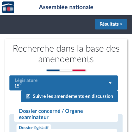
Accèder
Aller au contenu
Aller en bas de la page
Assemblée nationale
à la
page
d'accueil
Résultats >
Recherche dans la base des
amendements
Législature
e
15
Suivre les amendements en discussion
Dossier concerné / Organe
examinateur
Dossier législatif