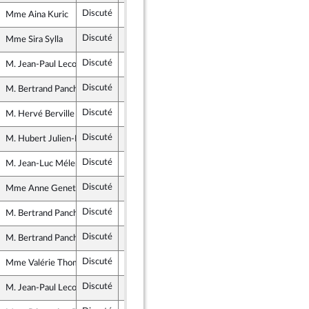
Discuté
Retiré
10 février 2021
Mme Aina Kuric
Agir ensemble
Discuté
Rejeté
10 février 2021
Mme Sira Sylla
La République en Marche
Discuté
Rejeté
10 février 2021
M. Jean-Paul Lecoq
Gauche démocrate et républicaine
Discuté
Rejeté
10 février 2021
M. Bertrand Pancher
Libertés et Territoires
Discuté
Adopté
10 février 2021
M. Hervé Berville
La République en Marche
Discuté
Non soutenu
10 février 2021
M. Hubert Julien-Laferrière
Non inscrit
Discuté
Rejeté
10 février 2021
M. Jean-Luc Mélenchon
La France insoumise
Discuté
Rejeté
10 février 2021
Mme Anne Genetet
La République en Marche
Discuté
Non soutenu
10 février 2021
M. Bertrand Pancher
Libertés et Territoires
Discuté
Non soutenu
10 février 2021
M. Bertrand Pancher
Libertés et Territoires
Discuté
Retiré
10 février 2021
Mme Valérie Thomas
La République en Marche
Discuté
Tombé
10 février 2021
M. Jean-Paul Lecoq
Gauche démocrate et républicaine