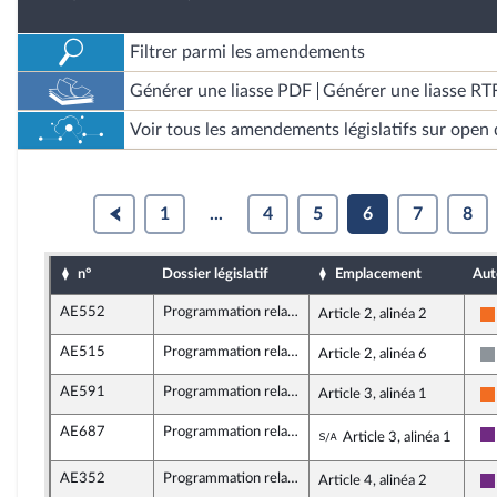
Filtrer parmi les amendements
Générer une liasse PDF
Générer une liasse RT
Voir tous les amendements législatifs sur open 
1
...
4
5
6
7
8
n°
Dossier législatif
Emplacement
Aut
AE552
Programmation relative au développement solidaire et à la lutte contre les inégalités mondiales
Article 2, alinéa 2
AE515
Programmation relative au développement solidaire et à la lutte contre les inégalités mondiales
Article 2, alinéa 6
AE591
Programmation relative au développement solidaire et à la lutte contre les inégalités mondiales
Article 3, alinéa 1
AE687
Programmation relative au développement solidaire et à la lutte contre les inégalités mondiales
Sous-amendement 
Article 3, alinéa 1
AE352
Programmation relative au développement solidaire et à la lutte contre les inégalités mondiales
Article 4, alinéa 2