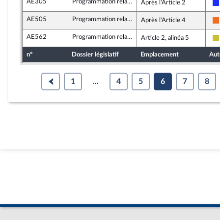
AE305
Programmation relative au développement solidaire et à la lutte contre les inégalités mondiales
Après l'Article 2
AE505
Programmation relative au développement solidaire et à la lutte contre les inégalités mondiales
Après l'Article 4
AE562
Programmation relative au développement solidaire et à la lutte contre les inégalités mondiales
Article 2, alinéa 5
n°
Dossier législatif
Emplacement
Aut
1
...
4
5
6
7
8