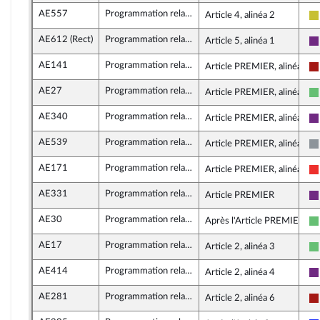
AE557
Programmation relative au développement solidaire et à la lutte contre les inégalités mondiales
Article 4, alinéa 2
AE612 (Rect)
Programmation relative au développement solidaire et à la lutte contre les inégalités mondiales
Article 5, alinéa 1
AE141
Programmation relative au développement solidaire et à la lutte contre les inégalités mondiales
Article PREMIER, alinéa 5
AE27
Programmation relative au développement solidaire et à la lutte contre les inégalités mondiales
Article PREMIER, alinéa 5
AE340
Programmation relative au développement solidaire et à la lutte contre les inégalités mondiales
Article PREMIER, alinéa 5
AE539
Programmation relative au développement solidaire et à la lutte contre les inégalités mondiales
Article PREMIER, alinéa 5
AE171
Programmation relative au développement solidaire et à la lutte contre les inégalités mondiales
Article PREMIER, alinéa 5
AE331
Programmation relative au développement solidaire et à la lutte contre les inégalités mondiales
Article PREMIER
AE30
Programmation relative au développement solidaire et à la lutte contre les inégalités mondiales
Après l'Article PREMIER
AE17
Programmation relative au développement solidaire et à la lutte contre les inégalités mondiales
Article 2, alinéa 3
AE414
Programmation relative au développement solidaire et à la lutte contre les inégalités mondiales
Article 2, alinéa 4
AE281
Programmation relative au développement solidaire et à la lutte contre les inégalités mondiales
Article 2, alinéa 6