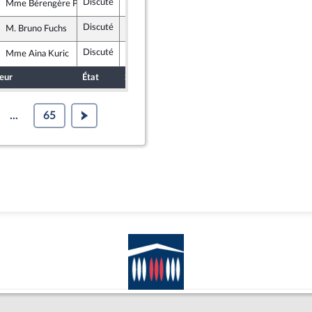
Discuté
Rejeté
10 février 2021
Mme Bérengère Poletti
Les Républicains
Discuté
Rejeté
10 février 2021
M. Bruno Fuchs
Mouvement Démocrate (MoDem) et Démocrates apparentés
Discuté
Tombé
10 février 2021
Mme Aina Kuric
Agir ensemble
eur
État
Sort
Date d'examen
Examiné p
...
65