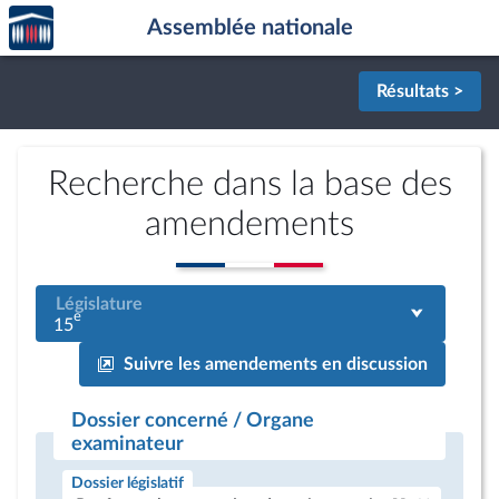
Accèder
Aller au contenu
Aller en bas de la page
Assemblée nationale
à la
page
d'accueil
Résultats >
Recherche dans la base des
amendements
Législature
e
15
Suivre les amendements en discussion
Dossier concerné / Organe
examinateur
Dossier législatif