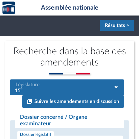
Accèder
Aller au contenu
Aller en bas de la page
Assemblée nationale
à la
page
d'accueil
Résultats >
Recherche dans la base des
amendements
Législature
e
15
Suivre les amendements en discussion
Dossier concerné / Organe
examinateur
Dossier législatif