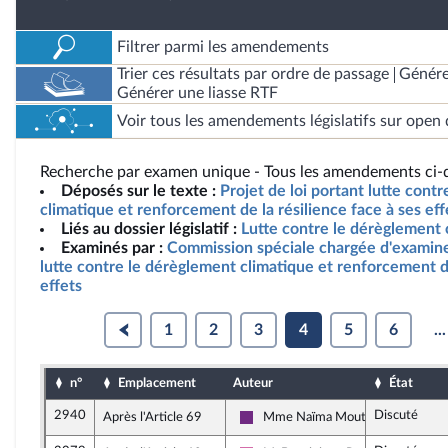
Filtrer parmi les amendements
Trier ces résultats par ordre de passage
Génére
Générer une liasse RTF
Voir tous les amendements législatifs sur open 
Recherche par examen unique - Tous les amendements ci-d
Déposés sur le texte :
Projet de loi portant lutte cont
climatique et renforcement de la résilience face à ses eff
Liés au dossier législatif :
Lutte contre le dérèglement 
Examinés par :
Commission spéciale chargée d'examiner
lutte contre le dérèglement climatique et renforcement de
effets
1
2
3
4
5
6
...
n°
Emplacement
Auteur
État
2940
Discuté
Après l'Article 69
Mme Naïma Moutchou
La République en Marche