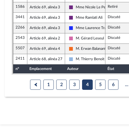
1586
Retiré
Article 69, alinéa 3
Mme Nicole Le Peih
La République en Marche
3441
Discuté
Article 69, alinéa 3
Mme Ramlati Ali
La République en Marche
2266
Discuté
Article 69, alinéa 3
Mme Laurence Trastour-Isnart
Les Républicains
2543
Discuté
Article 69, alinéa 2
M. Gérard Leseul
Socialistes et apparentés
5507
Discuté
Article 69, alinéa 4
M. Erwan Balanant
Mouvement Démocrate (MoDem) e
2411
Discuté
Article 68, alinéa 27
M. Thierry Benoit
UDI et Indépendants
n°
Emplacement
Auteur
État
1
2
3
4
5
6
...