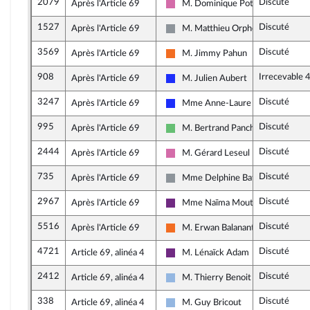
2079
Discuté
Après l'Article 69
M. Dominique Potier
Socialistes et apparentés
1527
Discuté
Après l'Article 69
M. Matthieu Orphelin
Non inscrit
3569
Discuté
Après l'Article 69
M. Jimmy Pahun
Mouvement Démocrate (MoDem) e
908
Irrecevable 
Après l'Article 69
M. Julien Aubert
Les Républicains
3247
Discuté
Après l'Article 69
Mme Anne-Laure Blin
Les Républicains
995
Discuté
Après l'Article 69
M. Bertrand Pancher
Libertés et Territoires
2444
Discuté
Après l'Article 69
M. Gérard Leseul
Socialistes et apparentés
735
Discuté
Après l'Article 69
Mme Delphine Batho
Non inscrit
2967
Discuté
Après l'Article 69
Mme Naïma Moutchou
La République en Marche
5516
Discuté
Après l'Article 69
M. Erwan Balanant
Mouvement Démocrate (MoDem) e
4721
Discuté
Article 69, alinéa 4
M. Lénaïck Adam
La République en Marche
2412
Discuté
Article 69, alinéa 4
M. Thierry Benoit
UDI et Indépendants
338
Discuté
Article 69, alinéa 4
M. Guy Bricout
UDI et Indépendants