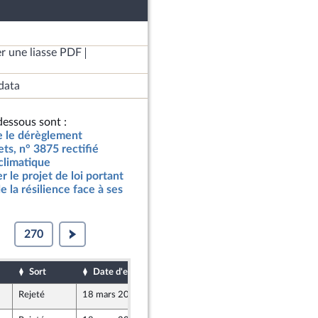
r une liasse PDF
data
essous sont :
re le dérèglement
ets, n° 3875 rectifié
climatique
 le projet de loi portant
 la résilience face à ses
270
Sort
Date d'examen
Date de dépôt
Rejeté
18 mars 2021
3 mars 2021