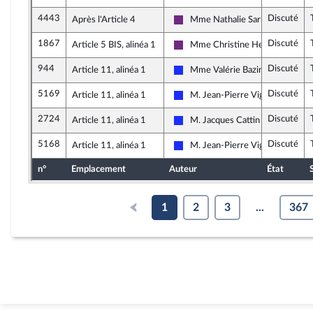
4443
Discuté
Après l'Article 4
Mme Nathalie Sarles
La République en Marche
1867
Discuté
Article 5 BIS, alinéa 1
Mme Christine Hennion
La République en Marche
944
Discuté
Article 11, alinéa 1
Mme Valérie Bazin-Malgras
Les Républicains
5169
Discuté
Article 11, alinéa 1
M. Jean-Pierre Vigier
Les Républicains
2724
Discuté
Article 11, alinéa 1
M. Jacques Cattin
Les Républicains
5168
Discuté
Article 11, alinéa 1
M. Jean-Pierre Vigier
Les Républicains
n°
Emplacement
Auteur
État
1
2
3
...
367