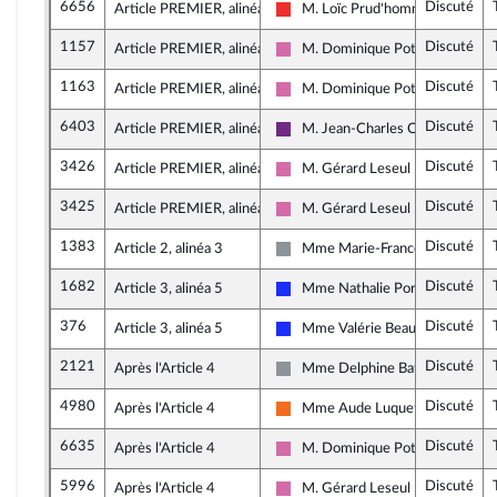
6656
Discuté
Article PREMIER, alinéa 6
M. Loïc Prud'homme
La France insoumise
1157
Discuté
Article PREMIER, alinéa 6
M. Dominique Potier
Socialistes et apparentés
1163
Discuté
Article PREMIER, alinéa 6
M. Dominique Potier
Socialistes et apparentés
6403
Discuté
Article PREMIER, alinéa 3
M. Jean-Charles Colas-Roy
La République en Marche
3426
Discuté
Article PREMIER, alinéa 7
M. Gérard Leseul
Socialistes et apparentés
3425
Discuté
Article PREMIER, alinéa 7
M. Gérard Leseul
Socialistes et apparentés
1383
Discuté
Article 2, alinéa 3
Mme Marie-France Lorho
Non inscrit
1682
Discuté
Article 3, alinéa 5
Mme Nathalie Porte
Les Républicains
376
Discuté
Article 3, alinéa 5
Mme Valérie Beauvais
Les Républicains
2121
Discuté
Après l'Article 4
Mme Delphine Batho
Non inscrit
4980
Discuté
Après l'Article 4
Mme Aude Luquet
Mouvement Démocrate (MoDem)
6635
Discuté
Après l'Article 4
M. Dominique Potier
Socialistes et apparentés
5996
Discuté
Après l'Article 4
M. Gérard Leseul
Socialistes et apparentés