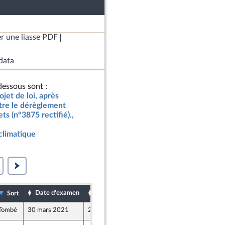
r une liasse PDF
data
essous sont :
jet de loi, après
tre le dérèglement
ts (n°3875 rectifié).,
climatique
Date d'examen
Date de dépôt
Sort
Tombé
30 mars 2021
22 mars 2021