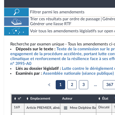
Filtrer parmi les amendements
Trier ces résultats par ordre de passage
Génére
Générer une liasse RTF
Voir tous les amendements législatifs sur open 
Recherche par examen unique - Tous les amendements ci-d
Déposés sur le texte :
Texte de la commission sur le pro
engagement de la procédure accélérée, portant lutte con
climatique et renforcement de la résilience face à ses effe
n° 3995-A0
Liés au dossier législatif :
Lutte contre le dérèglement 
Examinés par :
Assemblée nationale (séance publique)
1
2
3
...
367
n°
Emplacement
Auteur
État
169
Discuté
Article PREMIER, alinéa 7
Mme Delphine Batho
Non inscrit