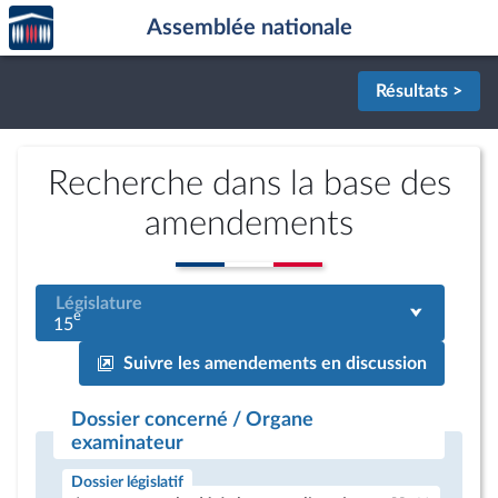
Accèder
Aller au contenu
Aller en bas de la page
Assemblée nationale
à la
page
d'accueil
Résultats >
Recherche dans la base des
amendements
Législature
e
15
Suivre les amendements en discussion
Dossier concerné / Organe
examinateur
Dossier législatif