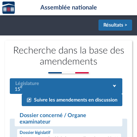
Accèder
Aller au contenu
Aller en bas de la page
Assemblée nationale
à la
page
d'accueil
Résultats >
Recherche dans la base des
amendements
Législature
e
15
Suivre les amendements en discussion
Dossier concerné / Organe
examinateur
Dossier législatif