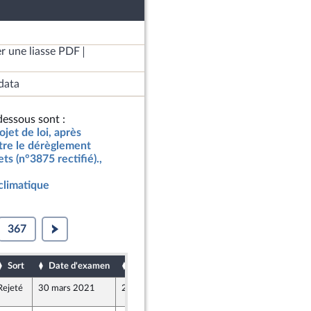
r une liasse PDF
data
essous sont :
jet de loi, après
tre le dérèglement
ts (n°3875 rectifié).,
climatique
367
Sort
Date d'examen
Date de dépôt
Rejeté
30 mars 2021
29 mars 2021
5