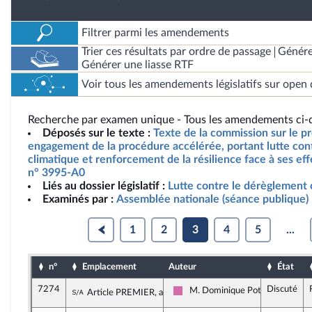
Filtrer parmi les amendements
Trier ces résultats par ordre de passage
Génére
Générer une liasse RTF
Voir tous les amendements législatifs sur open 
Recherche par examen unique - Tous les amendements ci-d
Déposés sur le texte :
Texte de la commission sur le pro
engagement de la procédure accélérée, portant lutte con
climatique et renforcement de la résilience face à ses effe
n° 3995-A0
Liés au dossier législatif :
Lutte contre le dérèglement 
Examinés par :
Assemblée nationale (séance publique)
1
2
3
4
5
...
n°
Emplacement
Auteur
État
7274
Discuté
Sous-amendement de l'amendement n°718
M. Dominique Potier
Article PREMIER, alinéa 2
Socialistes et apparentés