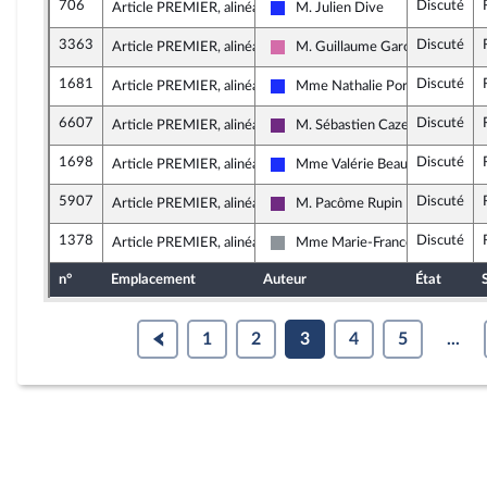
706
Discuté
Article PREMIER, alinéa 2
M. Julien Dive
Les Républicains
3363
Discuté
Article PREMIER, alinéa 2
M. Guillaume Garot
Socialistes et apparentés
1681
Discuté
Article PREMIER, alinéa 2
Mme Nathalie Porte
Les Républicains
6607
Discuté
Article PREMIER, alinéa 2
M. Sébastien Cazenove
La République en Marche
1698
Discuté
Article PREMIER, alinéa 2
Mme Valérie Beauvais
Les Républicains
5907
Discuté
Article PREMIER, alinéa 2
M. Pacôme Rupin
La République en Marche
1378
Discuté
Article PREMIER, alinéa 2
Mme Marie-France Lorho
Non inscrit
n°
Emplacement
Auteur
État
1
2
3
4
5
...