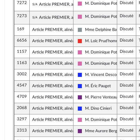
7272
Discuté
Sous-amendement de l'amendement n°718
M. Dominique Potier
Article PREMIER, alinéa 2
Socialistes et apparentés
7273
Discuté
Sous-amendement de l'amendement n°718
M. Dominique Potier
Article PREMIER, alinéa 2
Socialistes et apparentés
169
Discuté
Article PREMIER, alinéa 7
Mme Delphine Batho
Non inscrit
6656
Discuté
Article PREMIER, alinéa 6
M. Loïc Prud'homme
La France insoumise
1157
Discuté
Article PREMIER, alinéa 6
M. Dominique Potier
Socialistes et apparentés
1163
Discuté
Article PREMIER, alinéa 6
M. Dominique Potier
Socialistes et apparentés
3002
Discuté
Article PREMIER, alinéa 2
M. Vincent Descoeur
Les Républicains
4547
Discuté
Article PREMIER, alinéa 2
M. Éric Pauget
Les Républicains
4709
Discuté
Article PREMIER, alinéa 2
M. Pierre Venteau
La République en Marche
2068
Discuté
Article PREMIER, alinéa 2
M. Dino Cinieri
Les Républicains
3297
Discuté
Article PREMIER, alinéa 2
M. Dominique Potier
Socialistes et apparentés
2313
Discuté
Article PREMIER, alinéa 2
Mme Aurore Bergé
La République en Marche