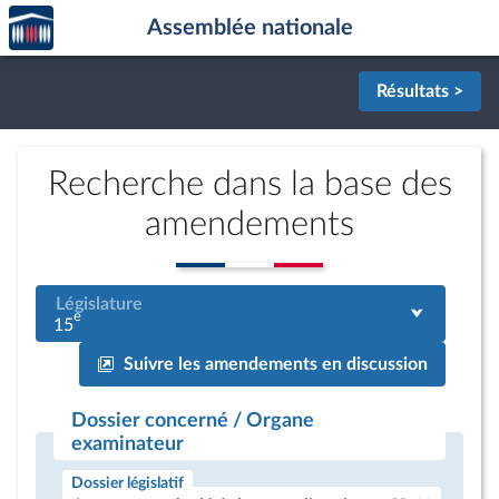
Accèder
Aller au contenu
Aller en bas de la page
Assemblée nationale
à la
page
d'accueil
Résultats >
Recherche dans la base des
amendements
Législature
e
15
Suivre les amendements en discussion
Dossier concerné / Organe
examinateur
Dossier législatif