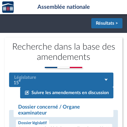
Accèder
Aller au contenu
Aller en bas de la page
Assemblée nationale
à la
page
d'accueil
Résultats >
Recherche dans la base des
amendements
Législature
e
15
Suivre les amendements en discussion
Dossier concerné / Organe
examinateur
Dossier législatif